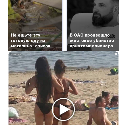
Не ешьте эту
В ОАЭ произошло
готовую еду из
жестокое убийство
магазина: список
криптомиллионера
i