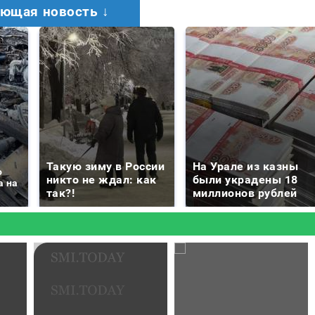
ющая новость ↓
Такую зиму в России
На Урале из казны
о
никто не ждал: как
были украдены 18
а на
так?!
миллионов рублей