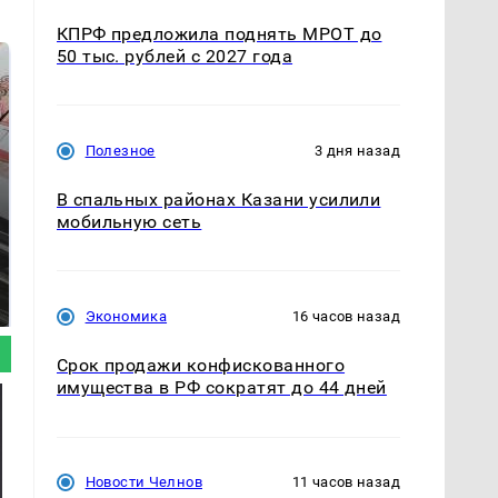
КПРФ предложила поднять МРОТ до
50 тыс. рублей с 2027 года
Полезное
3 дня назад
В спальных районах Казани усилили
мобильную сеть
Не ешьте эту
В ОАЭ произошло
готовую еду из
жестокое убийство
магазина: список
криптомиллионера
Экономика
16 часов назад
Срок продажи конфискованного
имущества в РФ сократят до 44 дней
Новости Челнов
11 часов назад