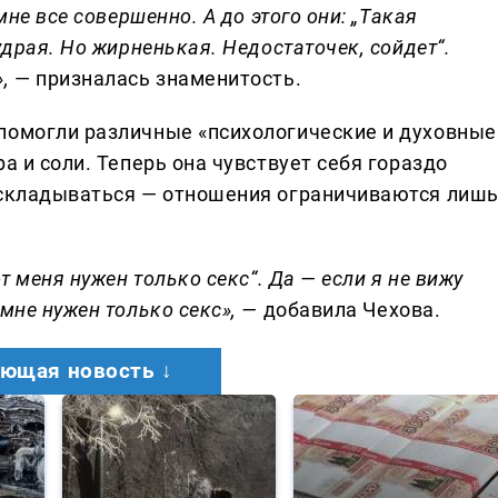
мне все совершенно. А до этого они: „Такая
удрая. Но жирненькая. Недостаточек, сойдет“.
»,
— призналась знаменитость.
помогли различные «психологические и духовные
а и соли. Теперь она чувствует себя гораздо
 складываться — отношения ограничиваются лиш
т меня нужен только секс“. Да — если я не вижу
мне нужен только секс», —
добавила Чехова.
ющая новость ↓