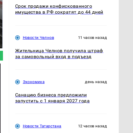
Срок продажи конфискованного
имущества в РФ сократят до 44 дней
Не ешьте эту
В ОАЭ произошло
готовую еду из
жестокое убийство
Новости Челнов
11 часов назад
магазина: список
криптомиллионера
Жительница Челнов получила штраф
за самовольный вход в подъезд
Экономика
день назад
Санацию бизнеса предложили
запустить с 1 января 2027 года
Новости Татарстана
12 часов назад