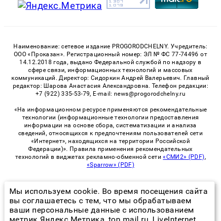
Наименование: сетевое издание PROGORODCHELNY. Учредитель:
ООО «Проказан». Регистрационный номер: ЭЛ № ФС 77-74496 от
14.12.2018 года, выдано Федеральной службой по надзору в
сфере связи, информационных технологий и массовых
коммуникаций. Директор: Сидоркин Андрей Валерьевич. Главный
редактор: Шарова Анастасия Александровна. Телефон редакции:
+7 (922) 335-53-79, E-mail: news@progorodchelny.ru
«На информационном ресурсе применяются рекомендательные
технологии (информационные технологии предоставления
информации на основе сбора, систематизации и анализа
сведений, относящихся к предпочтениям пользователей сети
«Интернет», находящихся на территории Российской
Федерации)». Правила применения рекомендательных
технологий в виджетах рекламно-обменной сети
«СМИ2» (PDF)
,
«Sparrow» (PDF)
Мы используем cookie. Во время посещения сайта
© 2026 «PROGorodChelny» | Все права защищены
вы соглашаетесь с тем, что мы обрабатываем
ваши персональные данные с использованием
Возрастная категория сайта 16+
метрик Яндекс Метрика, top.mail.ru, LiveInternet.