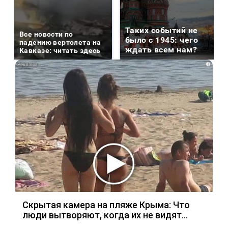
Таких событий не
Все новости по
было с 1945: чего
падению вертолета на
ждать всем нам?
Кавказе: читать здесь
i
Скрытая камера на пляже Крыма: Что
люди вытворяют, когда их не видят...