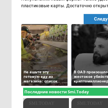
пластиковые карты. Достаточно открыт
Следу
Не ешьте эту
В ОАЭ произошло
готовую еду из
жестокое убийст
магазина: список
криптомиллионе