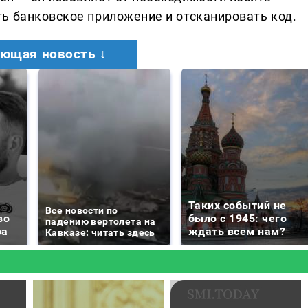
ь банковское приложение и отсканировать код.
ющая новость ↓
Таких событий не
Все новости по
во
было с 1945: чего
падению вертолета на
ра
ждать всем нам?
Кавказе: читать здесь