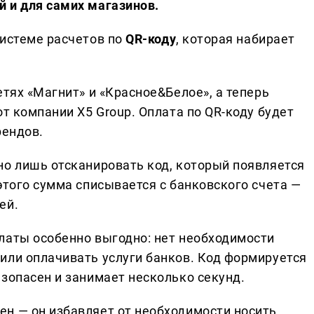
 и для самих магазинов.
 системе расчетов по
QR-коду
, которая набирает
етях «Магнит» и «Красное&Белое», а теперь
от компании X5 Group. Оплата по QR-коду будет
рендов.
но лишь отсканировать код, который появляется
этого сумма списывается с банковского счета —
ей.
латы особенно выгодно: нет необходимости
или оплачивать услуги банков. Код формируется
зопасен и занимает несколько секунд.
н — он избавляет от необходимости носить