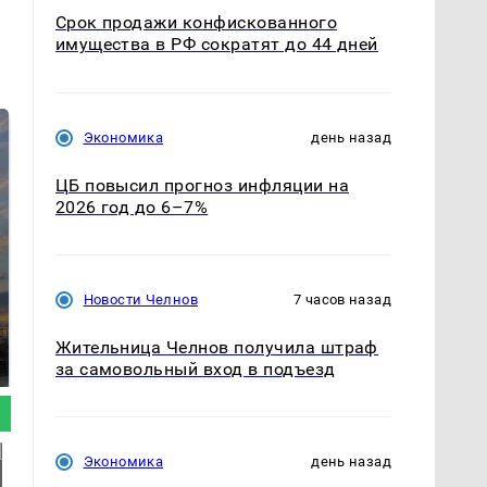
Срок продажи конфискованного
имущества в РФ сократят до 44 дней
Экономика
день назад
ЦБ повысил прогноз инфляции на
2026 год до 6–7%
Новости Челнов
7 часов назад
СМИ: В Химках на
полицейскую
В магазинах России
машину напали и
Жительница Челнов получила штраф
ажиотаж из-за этого
подожгли.
продукта: что купить?
за самовольный вход в подъезд
Экономика
день назад