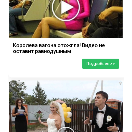
Королева вагона отожгла! Видео не
оставит равнодушным
Подробнее >>
i