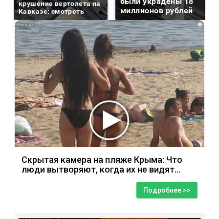
были украдены 18
крушение вертолета на
миллионов рублей
Кавказе: смотреть
i
Скрытая камера на пляже Крыма: Что
люди вытворяют, когда их не видят...
Подробнее >>