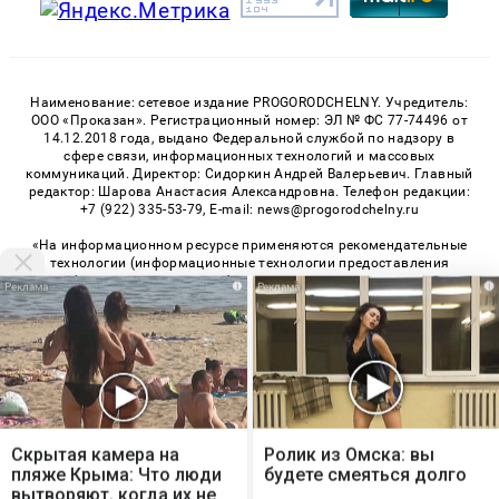
Наименование: сетевое издание PROGORODCHELNY. Учредитель:
ООО «Проказан». Регистрационный номер: ЭЛ № ФС 77-74496 от
14.12.2018 года, выдано Федеральной службой по надзору в
сфере связи, информационных технологий и массовых
коммуникаций. Директор: Сидоркин Андрей Валерьевич. Главный
редактор: Шарова Анастасия Александровна. Телефон редакции:
+7 (922) 335-53-79, E-mail: news@progorodchelny.ru
«На информационном ресурсе применяются рекомендательные
технологии (информационные технологии предоставления
информации на основе сбора, систематизации и анализа
i
i
сведений, относящихся к предпочтениям пользователей сети
«Интернет», находящихся на территории Российской
Федерации)». Правила применения рекомендательных
технологий в виджетах рекламно-обменной сети
«СМИ2» (PDF)
,
«Sparrow» (PDF)
Мы используем cookie. Во время посещения сайта
© 2026 «PROGorodChelny» | Все права защищены
вы соглашаетесь с тем, что мы обрабатываем
Скрытая камера на
Ролик из Омска: вы
ваши персональные данные с использованием
пляже Крыма: Что люди
будете смеяться долго
Возрастная категория сайта 16+
метрик Яндекс Метрика, top.mail.ru, LiveInternet.
вытворяют, когда их не