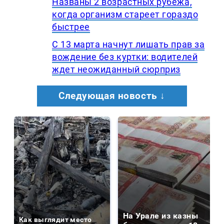
Названы 2 возрастных рубежа,
когда организм стареет гораздо
быстрее
С 13 марта начнут лишать прав за
вождение без куртки: водителей
ждет неожиданный сюрприз
Следующая новость ↓
На Урале из казны
Как выглядит место