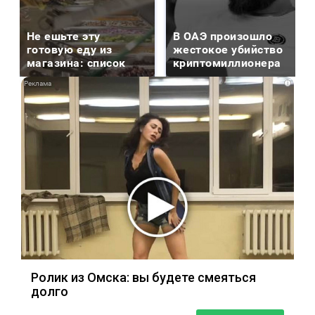
Не ешьте эту
В ОАЭ произошло
готовую еду из
жестокое убийство
магазина: список
криптомиллионера
i
Ролик из Омска: вы будете смеяться
долго