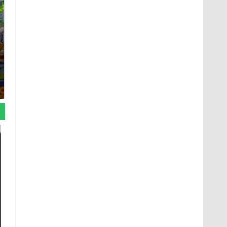
СМИ: В Химках на
полицейскую
Где будет встреча
машину напали и
президентов США и
подожгли.
России: Европа?