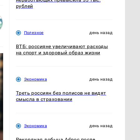
рублей
Полезное
день назад
ВТБ: россияне увеличивают расходы
на спорт и здоровый образ жизни
Экономика
день назад
Треть россиян без полисов не видят
смысла в страховании
Экономика
день назад
Рекордная добыча Adnoc после