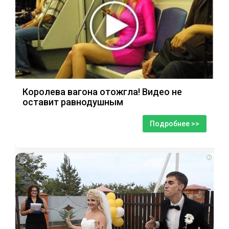
Королева вагона отожгла! Видео не
оставит равнодушным
Подробнее >>
i