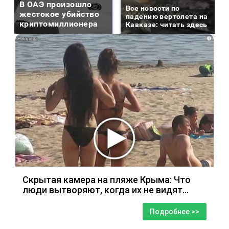
В ОАЭ произошло
Все новости по
жестокое убийство
падению вертолета на
криптомиллионера
Кавказе: читать здесь
i
Скрытая камера на пляже Крыма: Что
люди вытворяют, когда их не видят...
Подробнее >>