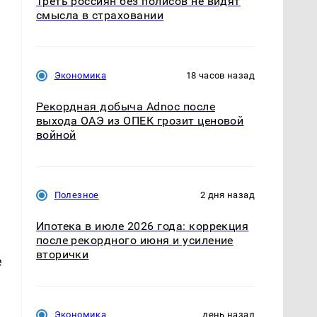
Треть россиян без полисов не видят
смысла в страховании
Экономика
18 часов назад
Рекордная добыча Adnoc после
выхода ОАЭ из ОПЕК грозит ценовой
,
войной
Полезное
2 дня назад
Ипотека в июле 2026 года: коррекция
после рекордного июня и усиление
вторички
е
Экономика
день назад