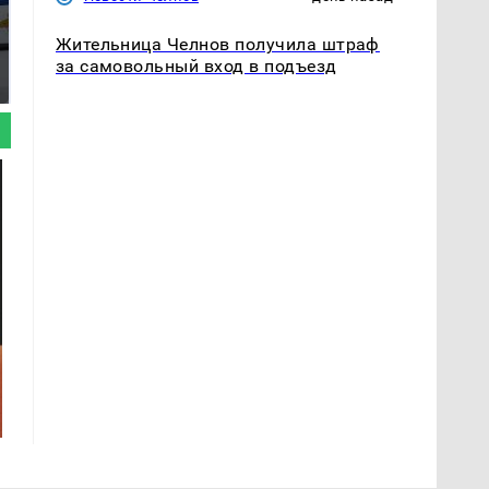
Где будет встреча
Такую зиму в России
Жительница Челнов получила штраф
президентов США и
никто не ждал: как
за самовольный вход в подъезд
России: Европа?
так?!