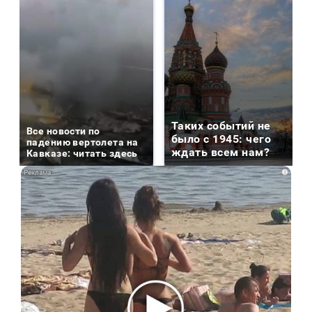
Таких событий не
Все новости по
было с 1945: чего
падению вертолета на
ждать всем нам?
Кавказе: читать здесь
i