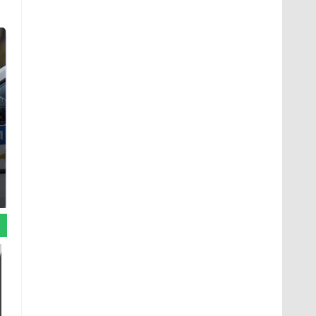
Где будет встреча
Как выглядит место
президентов США и
крушение вертолета на
России: Европа?
Кавказе: смотреть