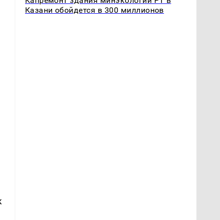
Капремонт здания минэкологии РТ в
Казани обойдется в 300 миллионов
е
к