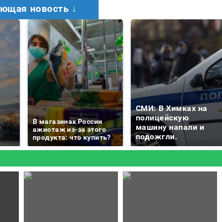
ющая новость ↓
СМИ: В Химках на
е
полицейскую
В магазинах России
о
машину напали и
ажиотаж из-за этого
подожгли.
продукта: что купить?