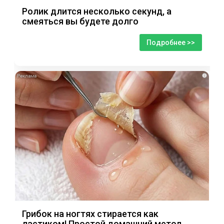
Ролик длится несколько секунд, а
смеяться вы будете долго
Подробнее >>
i
Грибок на ногтях стирается как
ластиком! Простой домашний метод