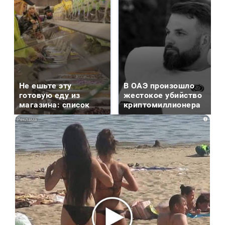
Не ешьте эту
В ОАЭ произошло
готовую еду из
жестокое убийство
магазина: список
криптомиллионера
i