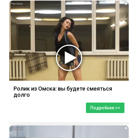
i
Ролик из Омска: вы будете смеяться
долго
Подробнее >>
i