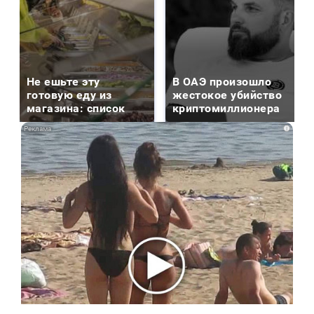
Не ешьте эту
В ОАЭ произошло
готовую еду из
жестокое убийство
магазина: список
криптомиллионера
i