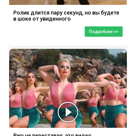
Ролик длится пару секунд, но вы будете
в шоке от увиденного
Подробнее >>
i
Ржу не переставая, это видео