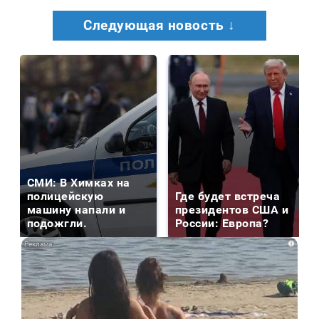
Следующая новость ↓
СМИ: В Химках на
полицейскую
Где будет встреча
машину напали и
президентов США и
подожгли.
России: Европа?
i