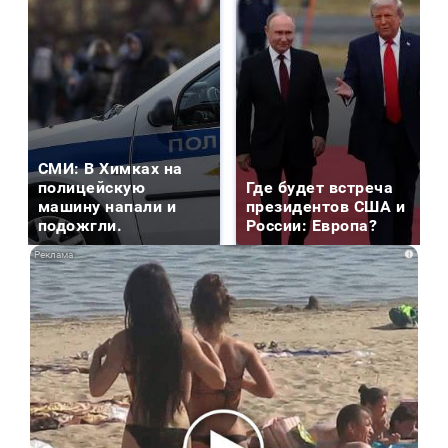
СМИ: В Химках на
полицейскую
Где будет встреча
машину напали и
президентов США и
подожгли.
России: Европа?
i