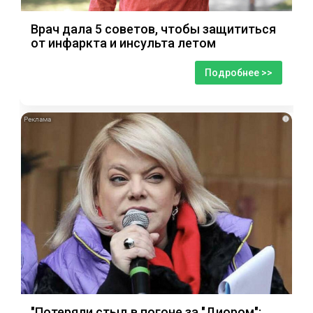
Врач дала 5 советов, чтобы защититься
от инфаркта и инсульта летом
Подробнее >>
i
"Потеряли стыд в погоне за "Диором":