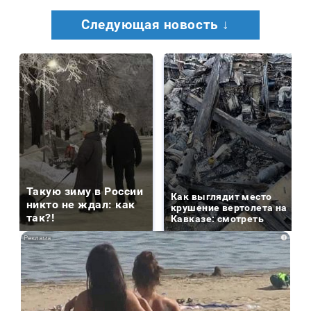
Следующая новость ↓
Такую зиму в России
Как выглядит место
никто не ждал: как
крушение вертолета на
так?!
Кавказе: смотреть
i