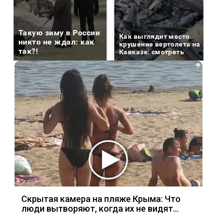
Такую зиму в России
Как выглядит место
никто не ждал: как
крушение вертолета на
так?!
Кавказе: смотреть
i
Скрытая камера на пляже Крыма: Что
люди вытворяют, когда их не видят...