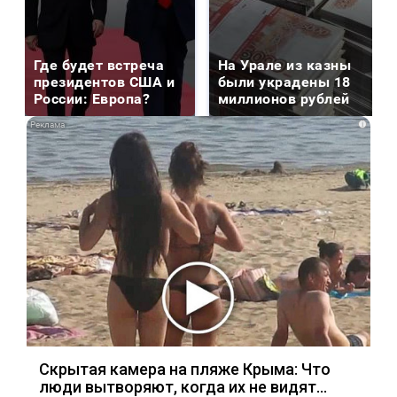
Где будет встреча
На Урале из казны
президентов США и
были украдены 18
России: Европа?
миллионов рублей
i
Скрытая камера на пляже Крыма: Что
люди вытворяют, когда их не видят...