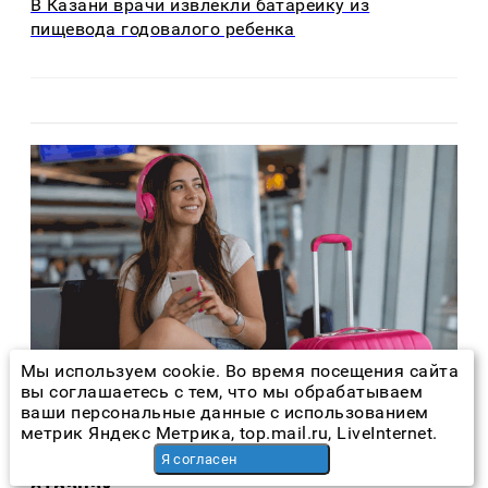
В Казани врачи извлекли батарейку из
пищевода годовалого ребенка
Мы используем cookie. Во время посещения сайта
вы соглашаетесь с тем, что мы обрабатываем
ваши персональные данные с использованием
Польза
6 дней назад
метрик Яндекс Метрика, top.mail.ru, LiveInternet.
Т2 отменил роуминг уже более чем в 70
Я согласен
странах