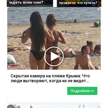
ждать всем нам?
продукта: что купить?
i
Скрытая камера на пляже Крыма: Что
люди вытворяют, когда их не видят...
Подробнее >>
i