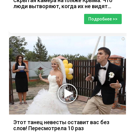
Скрытая камера на пляже Крыма: Что
люди вытворяют, когда их не видят...
Подробнее >>
i
Этот танец невесты оставит вас без
слов! Пересмотрела 10 раз