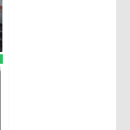
СМИ: В Химках на
Не ешьте эту
полицейскую
готовую еду из
машину напали и
магазина: список
подожгли.