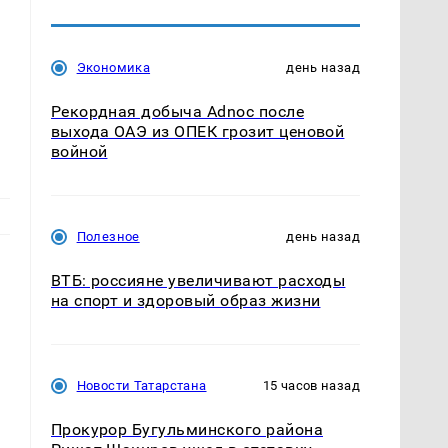
Экономика
день назад
Рекордная добыча Adnoc после
выхода ОАЭ из ОПЕК грозит ценовой
войной
Полезное
день назад
ВТБ: россияне увеличивают расходы
на спорт и здоровый образ жизни
Новости Татарстана
15 часов назад
Прокурор Бугульминского района