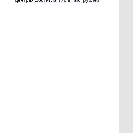
центрах достигла 170,8 тыс. рублей
о