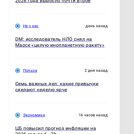
2026 года выросло почти втрое
Не у нас
день назад
DM: исследователь НЛО снял на
Марсе «целую инопланетную ракету»
Польза
2 дня назад
Семь важных дел: какие привычки
сделают неделю ярче
Экономика
16 часов назад
ЦБ повысил прогноз инфляции на