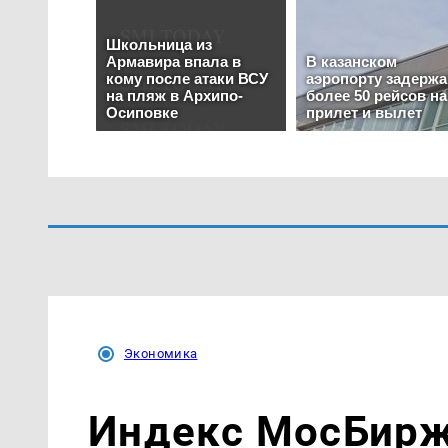
Экономика
Индекс МосБирж