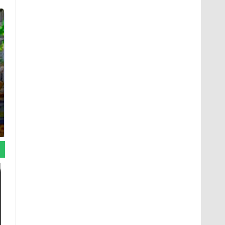
СМИ: В Химках на
полицейскую
Где будет встреча
машину напали и
президентов США и
подожгли.
России: Европа?