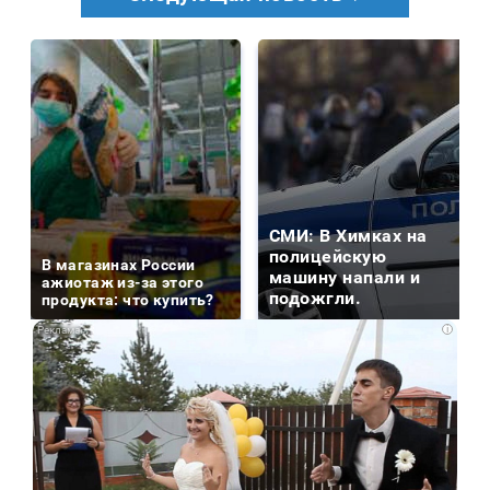
СМИ: В Химках на
полицейскую
В магазинах России
машину напали и
ажиотаж из-за этого
подожгли.
продукта: что купить?
i