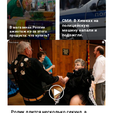
СМИ: В Химках на
полицейскую
В магазинах России
машину напали и
ажиотаж из-за этого
подожгли.
продукта: что купить?
i
Ролик длится несколько секунд, а