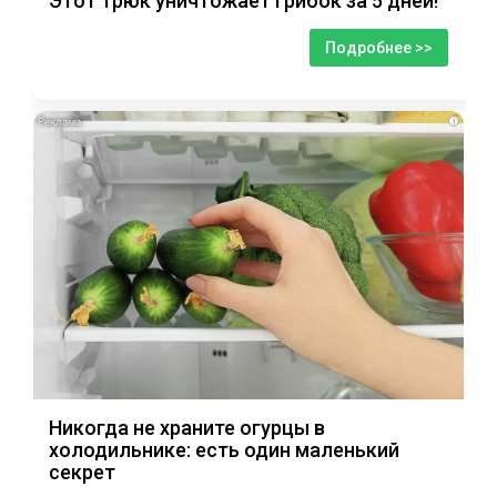
Этот трюк уничтожает грибок за 5 дней!
Подробнее >>
i
Никогда не храните огурцы в
холодильнике: есть один маленький
секрет