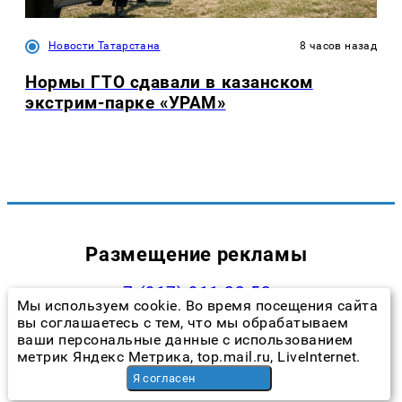
Новости Татарстана
8 часов назад
Нормы ГТО сдавали в казанском
экстрим-парке «УРАМ»
Размещение рекламы
+7 (917) 911-22-52
Мы используем cookie. Во время посещения сайта
andrey@prokazan.ru
вы соглашаетесь с тем, что мы обрабатываем
ваши персональные данные с использованием
Прайс-лист
метрик Яндекс Метрика, top.mail.ru, LiveInternet.
Я согласен
Наши менеджеры