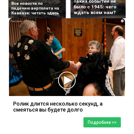
Таких событий не
Все новости по
было с 1945: чего
падению вертолета на
ждать всем нам?
Кавказе: читать здесь
i
Ролик длится несколько секунд, а
смеяться вы будете долго
Подробнее >>