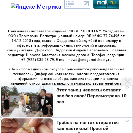
Наименование: сетевое издание PROGORODCHELNY. Учредитель:
ООО «Проказан». Регистрационный номер: ЭЛ № ФС 77-74496 от
14.12.2018 года, выдано Федеральной службой по надзору в
сфере связи, информационных технологий и массовых
коммуникаций. Директор: Сидоркин Андрей Валерьевич. Главный
редактор: Шарова Анастасия Александровна. Телефон редакции:
+7 (922) 335-53-79, E-mail: news@progorodchelny.ru
«На информационном ресурсе применяются рекомендательные
технологии (информационные технологии предоставления
информации на основе сбора, систематизации и анализа
сведений, относящихся к предпочтениям пользователей сети
i
«Интернет», находящихся на территории Российской
Этот танец невесты оставит
Федерации)». Правила применения рекомендательных
вас без слов! Пересмотрела 10
технологий в виджетах рекламно-обменной сети
«СМИ2» (PDF)
,
раз
«Sparrow» (PDF)
Мы используем cookie. Во время посещения сайта
i
Грибок на ногтях стирается
© 2026 «PROGorodChelny» | Все права защищены
вы соглашаетесь с тем, что мы обрабатываем
как ластиком! Простой
ваши персональные данные с использованием
Возрастная категория сайта 16+