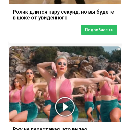
Ролик длится пару секунд, но вы будете
в шоке от увиденного
Подробнее >>
i
Ржу не переставая, это видео