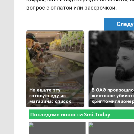
вопрос с оплатой или рассрочкой.
Следу
Не ешьте эту
В ОАЭ произошло
готовую еду из
жестокое убийст
магазина: список
криптомиллионе