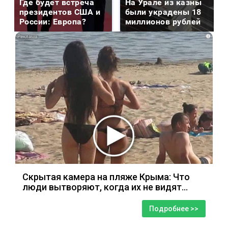
Где будет встреча
На Урале из казны
президентов США и
были украдены 18
России: Европа?
миллионов рублей
i
Скрытая камера на пляже Крыма: Что
люди вытворяют, когда их не видят...
Подробнее >>