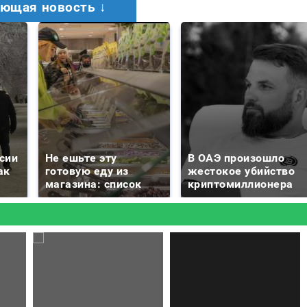
ющая новость ↓
сии
Не ешьте эту
В ОАЭ произошло
ак
готовую еду из
жестокое убийство
магазина: список
криптомиллионера