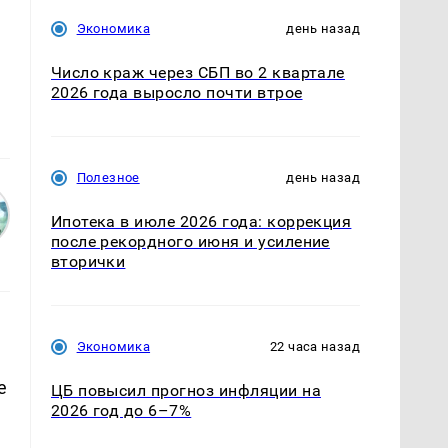
Экономика
день назад
Число краж через СБП во 2 квартале
2026 года выросло почти втрое
Полезное
день назад
Ипотека в июле 2026 года: коррекция
после рекордного июня и усиление
вторички
Экономика
22 часа назад
е
ЦБ повысил прогноз инфляции на
2026 год до 6–7%