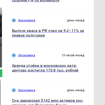
сборной РФ по волейболу
Экономика
день назад
Выпуск кваса в РФ упал на 9,2–11% за
первое полугодие
Таких событий не
Экономика
13 часов назад
Все новости по
было с 1945: чего
падению вертолета на
ждать всем нам?
Кавказе: читать здесь
Аренда стойки в московских дата-
центрах достигла 170,8 тыс. рублей
Экономика
день назад
Суд заморозил $142 млн активов экс-