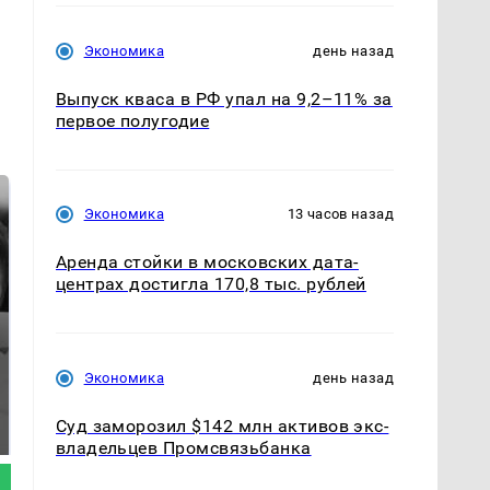
,
Экономика
день назад
Выпуск кваса в РФ упал на 9,2–11% за
первое полугодие
Экономика
13 часов назад
Аренда стойки в московских дата-
центрах достигла 170,8 тыс. рублей
Экономика
день назад
Таких событий не
Все новости по
было с 1945: чего
падению вертолета на
Суд заморозил $142 млн активов экс-
ждать всем нам?
Кавказе: читать здесь
владельцев Промсвязьбанка