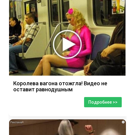
Королева вагона отожгла! Видео не
оставит равнодушным
Подробнее >>
i