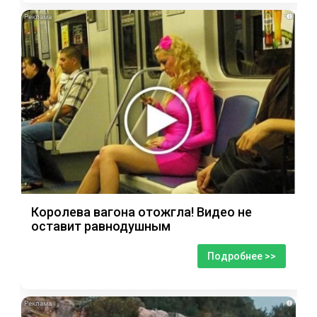
i
Королева вагона отожгла! Видео не
оставит равнодушным
Подробнее >>
i