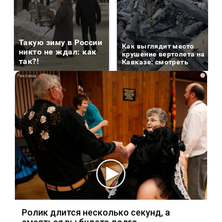
Такую зиму в России
Как выглядит место
никто не ждал: как
крушение вертолета на
так?!
Кавказе: смотреть
i
Ролик длится несколько секунд, а