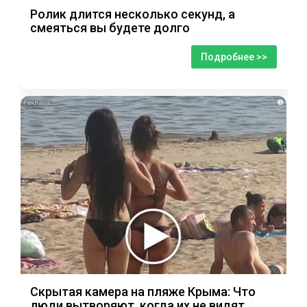
Ролик длится несколько секунд, а
смеяться вы будете долго
Подробнее >>
i
Скрытая камера на пляже Крыма: Что
люди вытворяют, когда их не видят...