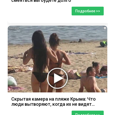
смеяться вы будете долго
Подробнее >>
i
Скрытая камера на пляже Крыма: Что
люди вытворяют, когда их не видят...