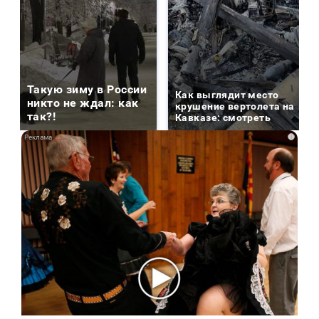
Такую зиму в России
Как выглядит место
никто не ждал: как
крушение вертолета на
так?!
Кавказе: смотреть
i