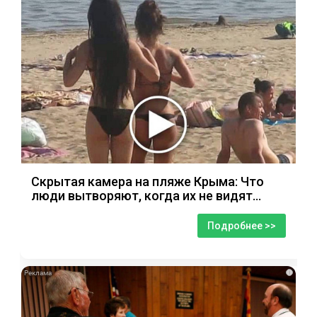
Скрытая камера на пляже Крыма: Что
люди вытворяют, когда их не видят...
Подробнее >>
i