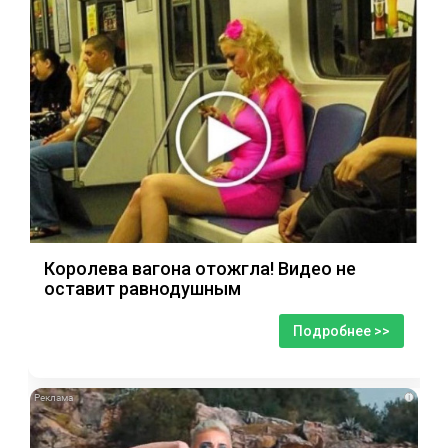
Королева вагона отожгла! Видео не
оставит равнодушным
Подробнее >>
i