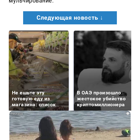
мульчирование.
Следующая новость ↓
Не ешьте эту
В ОАЭ произошло
готовую еду из
жестокое убийство
магазина: список
криптомиллионера
i