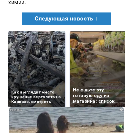
химии.
Следующая новость ↓
Не ешьте эту
Как выглядит место
готовую еду из
крушение вертолета на
магазина: список
Кавказе: смотреть
i