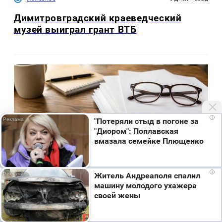
Димитровградский краеведческий
музей выиграл грант ВТБ
i
"Потеряли стыд в погоне за
"Диором": Поплавская
вмазала семейке Плющенко
Мы используем cookie. Во время посещения сайта
i
Житель Андреаполя спалил
вы соглашаетесь с тем, что мы обрабатываем
машину молодого ухажера
ваши персональные данные с использованием
Новости Татарстана
2 часа назад
своей жены
метрик Яндекс Метрика, top.mail.ru, LiveInternet.
Кому в Татарстане положена досрочная
Я согласен
пенсия