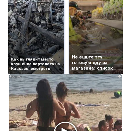
Не ешьте эту
Как выглядит место
готовую еду из
крушение вертолета на
магазина: список
Кавказе: смотреть
i