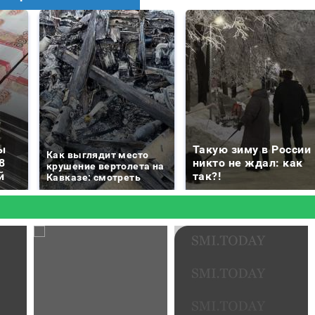
ы
Такую зиму в России
Как выглядит место
8
никто не ждал: как
крушение вертолета на
й
так?!
Кавказе: смотреть