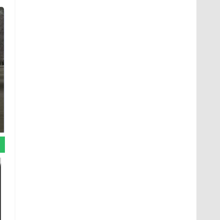
Не ешьте эту
В ОАЭ произошло
готовую еду из
жестокое убийство
магазина: список
криптомиллионера