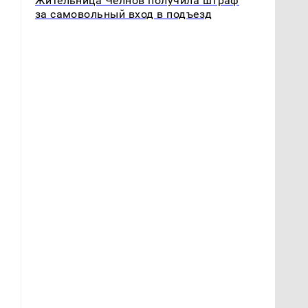
Жительница Челнов получила штраф
за самовольный вход в подъезд
м