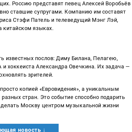
ущих. Россию представят певец Алексей Воробьёв
авно ставшие супругами. Компанию им составят
риса Стэфи Патель и телеведущий Мэнг Лэй,
а китайском языках.
ь известных послов: Диму Билана, Пелагею,
A и хоккеиста Александра Овечкина. Их задача —
охновлять зрителей.
 просто копией «Евровидения», а уникальным
 разных стран. Это событие способно подарить
 сделать Москву центром музыкальной жизни
ющая новость ↓