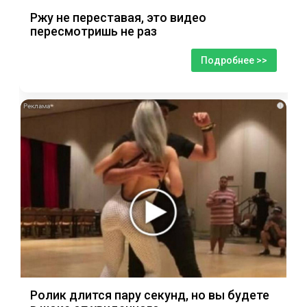
Ржу не переставая, это видео
пересмотришь не раз
Подробнее >>
i
Ролик длится пару секунд, но вы будете