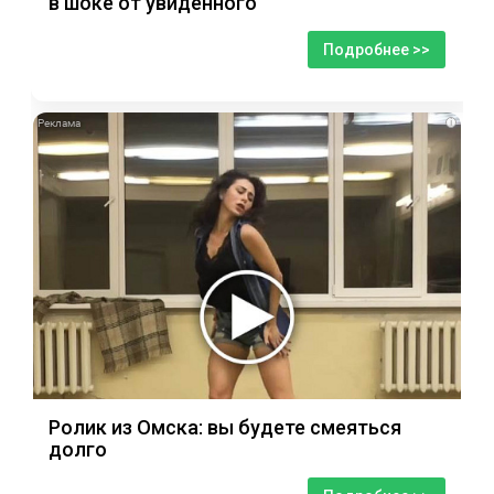
в шоке от увиденного
Подробнее >>
i
Ролик из Омска: вы будете смеяться
долго