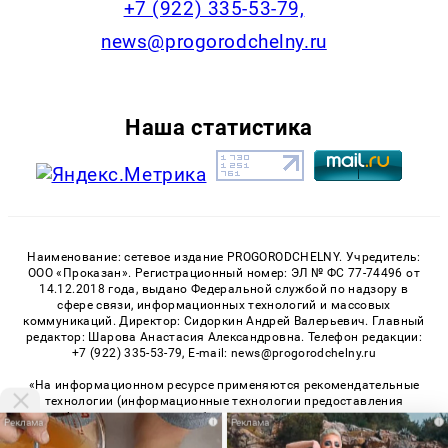
+7 (922) 335-53-79,
news@progorodchelny.ru
Наша статистика
Наименование: сетевое издание PROGORODCHELNY. Учредитель:
ООО «Проказан». Регистрационный номер: ЭЛ № ФС 77-74496 от
14.12.2018 года, выдано Федеральной службой по надзору в
сфере связи, информационных технологий и массовых
коммуникаций. Директор: Сидоркин Андрей Валерьевич. Главный
редактор: Шарова Анастасия Александровна. Телефон редакции:
+7 (922) 335-53-79, E-mail: news@progorodchelny.ru
«На информационном ресурсе применяются рекомендательные
технологии (информационные технологии предоставления
информации на основе сбора, систематизации и анализа
i
i
сведений, относящихся к предпочтениям пользователей сети