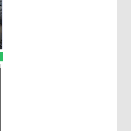
На Урале из казны
Не ешьте эту
были украдены 18
готовую еду из
миллионов рублей
магазина: список