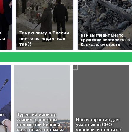
а
Такую зиму в России
Как выглядит место
 и
никто не ждал: как
крушение вертолета на
так?!
Кавказе: смотреть