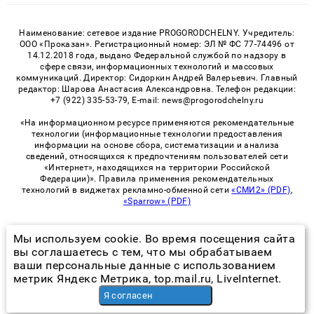
Наименование: сетевое издание PROGORODCHELNY. Учредитель:
ООО «Проказан». Регистрационный номер: ЭЛ № ФС 77-74496 от
14.12.2018 года, выдано Федеральной службой по надзору в
сфере связи, информационных технологий и массовых
коммуникаций. Директор: Сидоркин Андрей Валерьевич. Главный
редактор: Шарова Анастасия Александровна. Телефон редакции:
+7 (922) 335-53-79, E-mail: news@progorodchelny.ru
«На информационном ресурсе применяются рекомендательные
технологии (информационные технологии предоставления
информации на основе сбора, систематизации и анализа
сведений, относящихся к предпочтениям пользователей сети
«Интернет», находящихся на территории Российской
Федерации)». Правила применения рекомендательных
технологий в виджетах рекламно-обменной сети
«СМИ2» (PDF)
,
«Sparrow» (PDF)
Мы используем cookie. Во время посещения сайта
© 2026 «PROGorodChelny» | Все права защищены
вы соглашаетесь с тем, что мы обрабатываем
ваши персональные данные с использованием
Возрастная категория сайта 16+
метрик Яндекс Метрика, top.mail.ru, LiveInternet.
Политика конфиденциальности
Я согласен