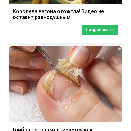
Королева вагона отожгла! Видео не
оставит равнодушным
Подробнее >>
i
Грибок на ногтях стирается как