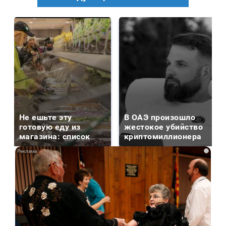
Не ешьте эту
В ОАЭ произошло
готовую еду из
жестокое убийство
магазина: список
криптомиллионера
i