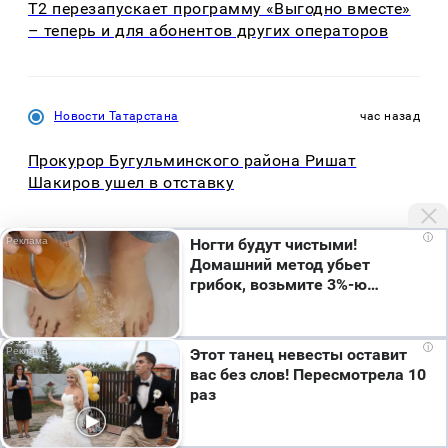
Т2 перезапускает программу «Выгодно вместе»
– теперь и для абонентов других операторов
Новости Татарстана
час назад
Прокурор Бугульминского района Ришат
Шакиров ушел в отставку
i
Ногти будут чистыми!
Домашний метод убьет
грибок, возьмите 3%-ю…
Мы используем cookie. Во время посещения сайта
i
Этот танец невесты оставит
вы соглашаетесь с тем, что мы обрабатываем
вас без слов! Пересмотрела 10
ваши персональные данные с использованием
раз
метрик Яндекс Метрика, top.mail.ru, LiveInternet.
Я согласен