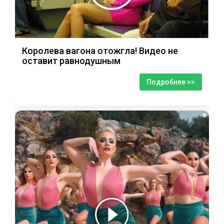
Королева вагона отожгла! Видео не
оставит равнодушным
Подробнее >>
i