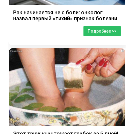
Рак начинается не с боли: онколог
назвал первый «тихий» признак болезни
Подробнее >>
i
Этот трюк уничтожает грибок за 5 дней!