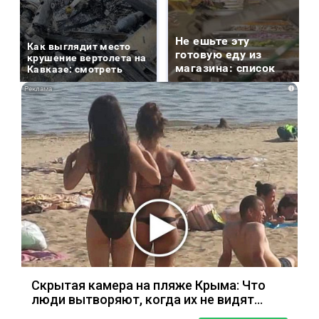
Не ешьте эту
Как выглядит место
готовую еду из
крушение вертолета на
магазина: список
Кавказе: смотреть
i
Скрытая камера на пляже Крыма: Что
люди вытворяют, когда их не видят...