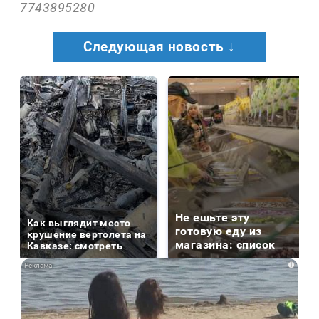
7743895280
Следующая новость ↓
Не ешьте эту
Как выглядит место
готовую еду из
крушение вертолета на
магазина: список
Кавказе: смотреть
i