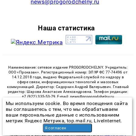
news@progorodchelny.ru
Наша статистика
Наименование: сетевое издание PROGORODCHELNY. Учредитель:
ООО «Проказан». Регистрационный номер: ЭЛ № ФС 77-74496 от
14.12.2018 года, выдано Федеральной службой по надзору в
сфере связи, информационных технологий и массовых
коммуникаций. Директор: Сидоркин Андрей Валерьевич. Главный
редактор: Шарова Анастасия Александровна. Телефон редакции:
+7 (922) 335-53-79, E-mail: news@progorodchelny.ru
Мы используем cookie. Во время посещения сайта
«На информационном ресурсе применяются рекомендательные
вы соглашаетесь с тем, что мы обрабатываем
технологии (информационные технологии предоставления
ваши персональные данные с использованием
информации на основе сбора, систематизации и анализа
метрик Яндекс Метрика, top.mail.ru, LiveInternet.
сведений, относящихся к предпочтениям пользователей сети
«Интернет», находящихся на территории Российской
Я согласен
Федерации)». Правила применения рекомендательных
технологий в виджетах рекламно-обменной сети
«СМИ2» (PDF)
,