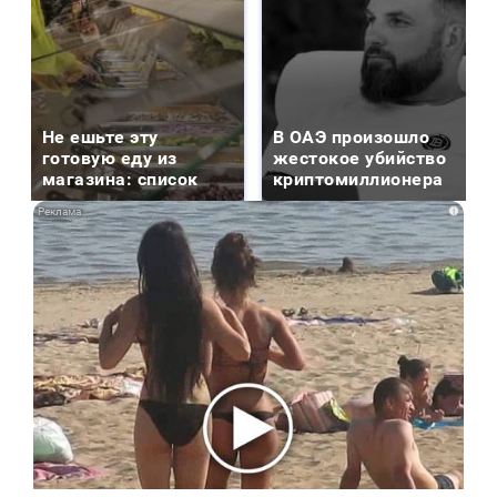
Не ешьте эту
В ОАЭ произошло
готовую еду из
жестокое убийство
магазина: список
криптомиллионера
i