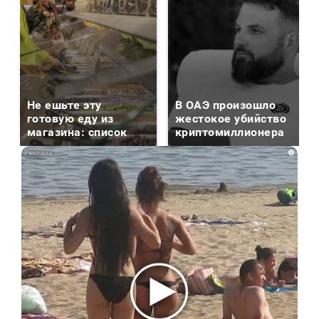
Не ешьте эту
В ОАЭ произошло
готовую еду из
жестокое убийство
магазина: список
криптомиллионера
i