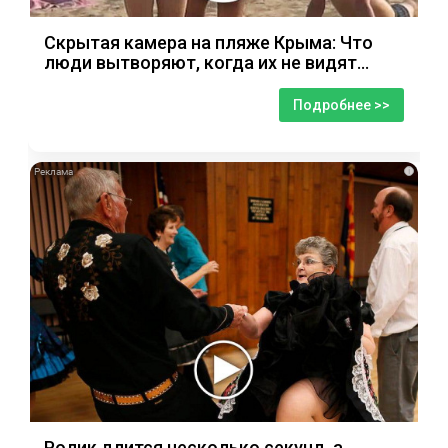
Скрытая камера на пляже Крыма: Что
люди вытворяют, когда их не видят...
Подробнее >>
i
Ролик длится несколько секунд, а