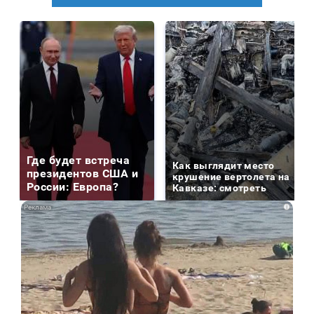
Где будет встреча
Как выглядит место
президентов США и
крушение вертолета на
России: Европа?
Кавказе: смотреть
i