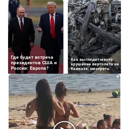
Где будет встреча
Как выглядит место
президентов США и
крушение вертолета на
России: Европа?
Кавказе: смотреть
i