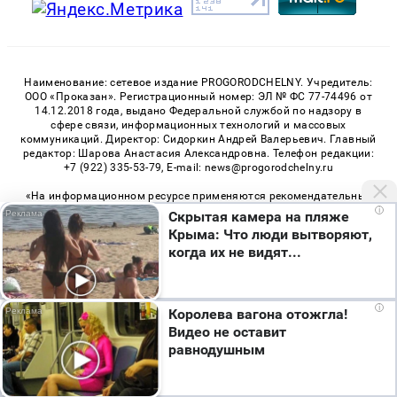
Наименование: сетевое издание PROGORODCHELNY. Учредитель:
ООО «Проказан». Регистрационный номер: ЭЛ № ФС 77-74496 от
14.12.2018 года, выдано Федеральной службой по надзору в
сфере связи, информационных технологий и массовых
коммуникаций. Директор: Сидоркин Андрей Валерьевич. Главный
редактор: Шарова Анастасия Александровна. Телефон редакции:
+7 (922) 335-53-79, E-mail: news@progorodchelny.ru
«На информационном ресурсе применяются рекомендательные
технологии (информационные технологии предоставления
i
Скрытая камера на пляже
информации на основе сбора, систематизации и анализа
Крыма: Что люди вытворяют,
сведений, относящихся к предпочтениям пользователей сети
когда их не видят...
«Интернет», находящихся на территории Российской
Федерации)». Правила применения рекомендательных
технологий в виджетах рекламно-обменной сети
«СМИ2» (PDF)
,
«Sparrow» (PDF)
Мы используем cookie. Во время посещения сайта
i
Королева вагона отожгла!
вы соглашаетесь с тем, что мы обрабатываем
Видео не оставит
ваши персональные данные с использованием
равнодушным
метрик Яндекс Метрика, top.mail.ru, LiveInternet.
© 2026 «PROGorodChelny» | Все права защищены
Я согласен
Возрастная категория сайта 16+