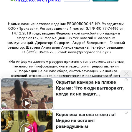
Наименование: сетевое издание PROGORODCHELNY. Учредитель:
ООО «Проказан». Регистрационный номер: ЭЛ № ФС 77-74496 от
14.12.2018 года, выдано Федеральной службой по надзору в
сфере связи, информационных технологий и массовых
коммуникаций. Директор: Сидоркин Андрей Валерьевич. Главный
редактор: Шарова Анастасия Александровна. Телефон редакции:
+7 (922) 335-53-79, E-mail: news@progorodchelny.ru
«На информационном ресурсе применяются рекомендательные
технологии (информационные технологии предоставления
информации на основе сбора, систематизации и анализа
сведений, относящихся к предпочтениям пользователей сети
i
«Интернет», находящихся на территории Российской
Скрытая камера на пляже
Федерации)». Правила применения рекомендательных
Крыма: Что люди вытворяют,
технологий в виджетах рекламно-обменной сети
«СМИ2» (PDF)
,
когда их не видят...
«Sparrow» (PDF)
Мы используем cookie. Во время посещения сайта
i
Королева вагона отожгла!
© 2026 «PROGorodChelny» | Все права защищены
вы соглашаетесь с тем, что мы обрабатываем
Видео не оставит
ваши персональные данные с использованием
Возрастная категория сайта 16+
равнодушным
метрик Яндекс Метрика, top.mail.ru, LiveInternet.
Политика конфиденциальности