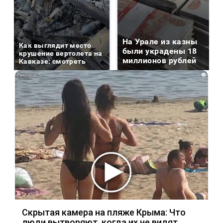
На Урале из казны
Как выглядит место
были украдены 18
крушение вертолета на
миллионов рублей
Кавказе: смотреть
i
Скрытая камера на пляже Крыма: Что
люди вытворяют, когда их не видят...