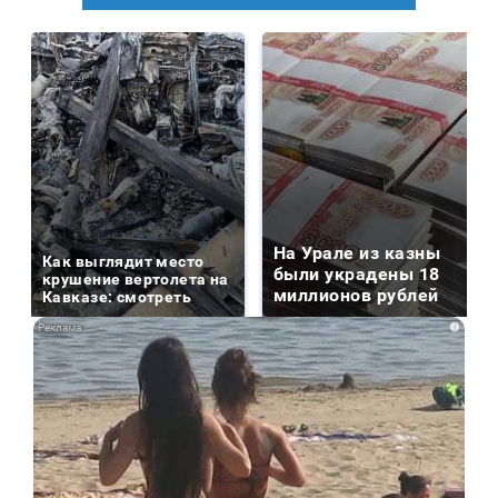
На Урале из казны
Как выглядит место
были украдены 18
крушение вертолета на
миллионов рублей
Кавказе: смотреть
i