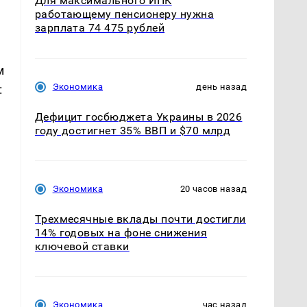
Для максимального ИПК
работающему пенсионеру нужна
зарплата 74 475 рублей
м
Экономика
день назад
:
Дефицит госбюджета Украины в 2026
году достигнет 35% ВВП и $70 млрд
Экономика
20 часов назад
Трехмесячные вклады почти достигли
14% годовых на фоне снижения
ключевой ставки
Экономика
час назад