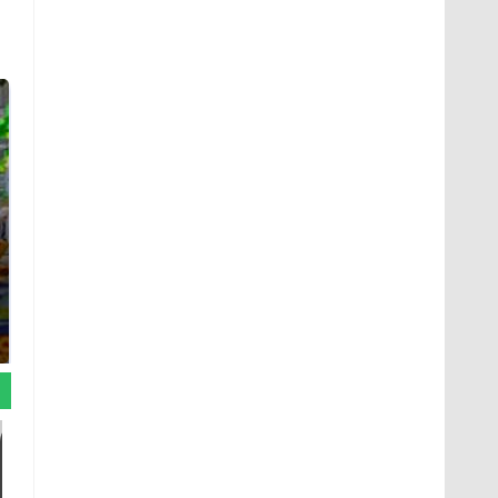
СМИ: В Химках на
полицейскую
Где будет встреча
машину напали и
президентов США и
подожгли.
России: Европа?