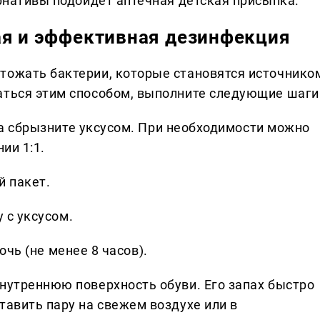
ернативы подойдёт аптечная детская присыпка.
ая и эффективная дезинфекция
тожать бактерии, которые становятся источнико
аться этим способом, выполните следующие шаги
а сбрызните уксусом. При необходимости можно
ии 1:1.
й пакет.
 с уксусом.
очь (не менее 8 часов).
внутреннюю поверхность обуви. Его запах быстро
тавить пару на свежем воздухе или в