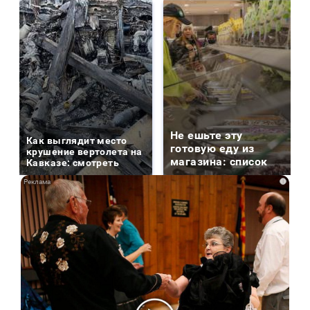
Не ешьте эту
Как выглядит место
готовую еду из
крушение вертолета на
магазина: список
Кавказе: смотреть
i