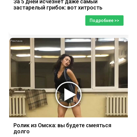
За 5 дней исчезнет даже самый
застарелый грибок: вот хитрость
Подробнее >>
i
Ролик из Омска: вы будете смеяться
долго