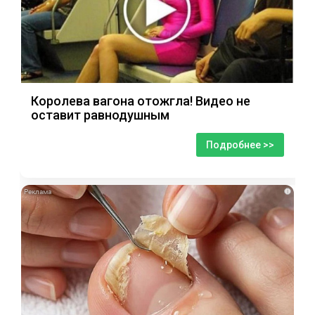
Королева вагона отожгла! Видео не
оставит равнодушным
Подробнее >>
i