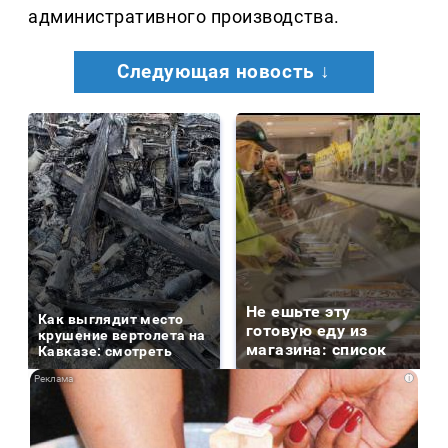
административного производства.
Следующая новость ↓
Не ешьте эту
Как выглядит место
готовую еду из
крушение вертолета на
магазина: список
Кавказе: смотреть
i