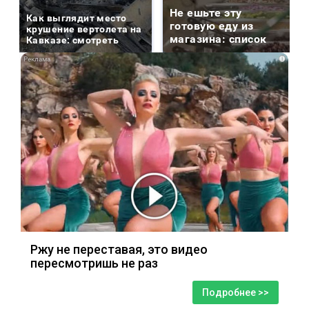
Не ешьте эту
Как выглядит место
готовую еду из
крушение вертолета на
магазина: список
Кавказе: смотреть
i
Ржу не переставая, это видео
пересмотришь не раз
Подробнее >>