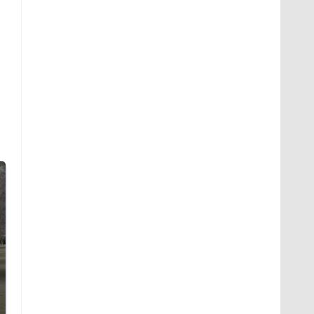
На Урале из казны
Как выглядит место
были украдены 18