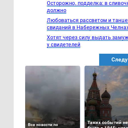
Осторожно, подделка: в сливоч
должно
Любоваться рассветом и танце
свиданий в Набережных Челна
Хотят через силу выдать замуж
у свидетелей
Следу
Таких событий н
Все новости по
было с 1945: чег