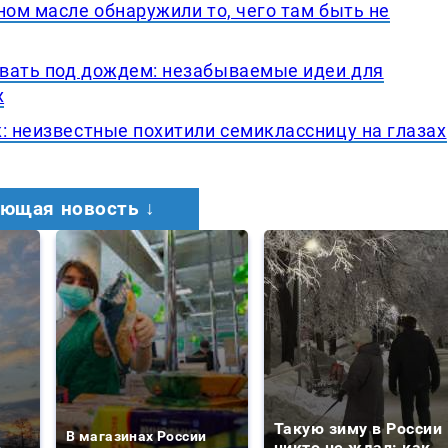
ном масле обнаружили то, чего там быть не
вать под дождем: незабываемые идеи для
х
: неизвестные похитили семиклассницу на глазах
ющая новость ↓
е
Такую зиму в России
В магазинах России
о
никто не ждал: как