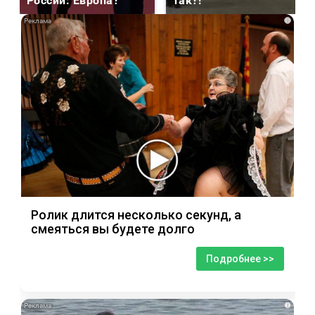
России: Европа?
так?!
i
Ролик длится несколько секунд, а
смеяться вы будете долго
Подробнее >>
i