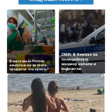
СМИ: В Химках на
полицейскую
В магазинах России
машину напали и
ажиотаж из-за этого
подожгли.
продукта: что купить?
i