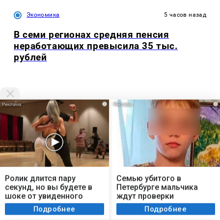
Экономика
5 часов назад
В семи регионах средняя пенсия
неработающих превысила 35 тыс.
рублей
i
i
Размещение рекламы
+7 (917) 911-22-52
Мы используем cookie. Во время посещения сайта
вы соглашаетесь с тем, что мы обрабатываем
andrey@prokazan.ru
Ролик длится пару
Семью убитого в
ваши персональные данные с использованием
секунд, но вы будете в
Петербурге мальчика
Прайс-лист
метрик Яндекс Метрика, top.mail.ru, LiveInternet.
шоке от увиденного
ждут проверки
Я согласен
Наши менеджеры
Подробнее
Подробнее