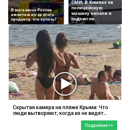
СМИ: В Химках на
полицейскую
В магазинах России
машину напали и
ажиотаж из-за этого
подожгли.
продукта: что купить?
i
Скрытая камера на пляже Крыма: Что
люди вытворяют, когда их не видят...
Подробнее >>