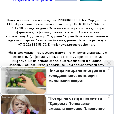
Наименование: сетевое издание PROGORODCHELNY. Учредитель:
ООО «Проказан». Регистрационный номер: ЭЛ № ФС 77-74496 от
14.12.2018 года, выдано Федеральной службой по надзору в
сфере связи, информационных технологий и массовых
коммуникаций. Директор: Сидоркин Андрей Валерьевич. Главный
редактор: Шарова Анастасия Александровна. Телефон редакции:
+7 (922) 335-53-79, E-mail: news@progorodchelny.ru
«На информационном ресурсе применяются рекомендательные
технологии (информационные технологии предоставления
информации на основе сбора, систематизации и анализа
сведений, относящихся к предпочтениям пользователей сети
i
«Интернет», находящихся на территории Российской
Никогда не храните огурцы в
Федерации)». Правила применения рекомендательных
холодильнике: есть один
технологий в виджетах рекламно-обменной сети
«СМИ2» (PDF)
,
маленький секрет
«Sparrow» (PDF)
Мы используем cookie. Во время посещения сайта
i
"Потеряли стыд в погоне за
© 2026 «PROGorodChelny» | Все права защищены
вы соглашаетесь с тем, что мы обрабатываем
"Диором": Поплавская
ваши персональные данные с использованием
Возрастная категория сайта 16+
вмазала семейке Плющенко
метрик Яндекс Метрика, top.mail.ru, LiveInternet.
Политика конфиденциальности