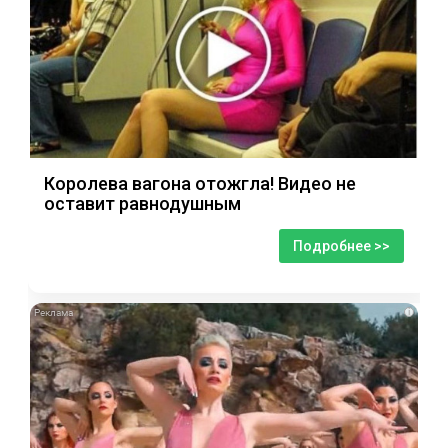
Королева вагона отожгла! Видео не
оставит равнодушным
Подробнее >>
i