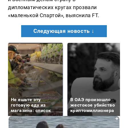
дипломатических кругах прозвали
«маленькой Спартой», выяснила FT.
Следующая новость ↓
Не ешьте эту
В ОАЭ произошло
готовую еду из
жестокое убийство
магазина: список
криптомиллионера
i