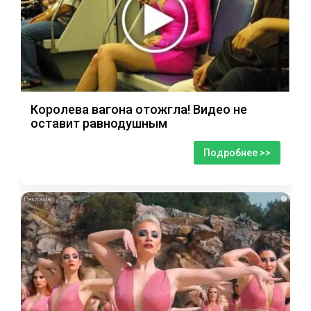
Королева вагона отожгла! Видео не
оставит равнодушным
Подробнее >>
i