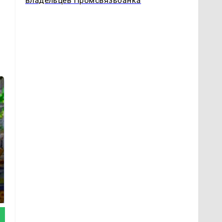
владельцев Промсвязьбанка
СМИ: В Химках на
полицейскую
Где будет встреча
машину напали и
президентов США и
подожгли.
России: Европа?