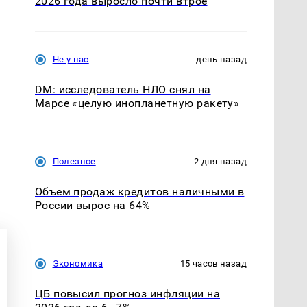
2026 года выросло почти втрое
Не у нас
день назад
DM: исследователь НЛО снял на
Марсе «целую инопланетную ракету»
Полезное
2 дня назад
Объем продаж кредитов наличными в
России вырос на 64%
Экономика
15 часов назад
ЦБ повысил прогноз инфляции на