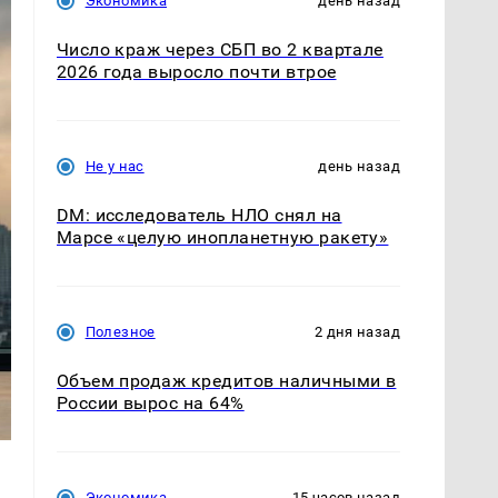
Экономика
день назад
Число краж через СБП во 2 квартале
2026 года выросло почти втрое
Не у нас
день назад
DM: исследователь НЛО снял на
Марсе «целую инопланетную ракету»
Полезное
2 дня назад
Объем продаж кредитов наличными в
России вырос на 64%
Экономика
15 часов назад